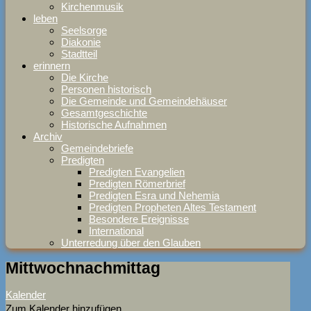
Kirchenmusik
leben
Seelsorge
Diakonie
Stadtteil
erinnern
Die Kirche
Personen historisch
Die Gemeinde und Gemeindehäuser
Gesamtgeschichte
Historische Aufnahmen
Archiv
Gemeindebriefe
Predigten
Predigten Evangelien
Predigten Römerbrief
Predigten Esra und Nehemia
Predigten Propheten Altes Testament
Besondere Ereignisse
International
Unterredung über den Glauben
Mittwochnachmittag
Kalender
Zum Kalender hinzufügen