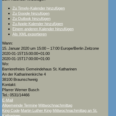
Zu Timely-Kalender hinzufügen
Zu Google hinzufügen
Zu Outlook hinzufügen
Zu Apple-Kalender hinzufügen
Einem anderen Kalender hinzufügen
Als XML exportieren
Wann:
15. Januar 2020 um 15:00 – 17:00
Europe/Berlin Zeitzone
2020-01-15T15:00:00+01:00
2020-01-15T17:00:00+01:00
Wo:
Barrierefreies Gemeindehaus St. Katharinen
An der Katharinenkirche 4
38100 Braunschweig
Kontakt:
Pfarrer Werner Busch
Tel.: 0531/14466
E-Mail
Allgemeinde Termine
Mittwochnachmittag
King Code
Martin Luther King
Mittwochnachmittag an St.
Katharinen