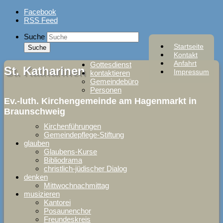
Skip
Facebook
to
RSS Feed
content
Suche
Startseite
Kontakt
Anfahrt
Gottesdienst
St. Katharinen
Impressum
kontaktieren
Gemeindebüro
Personen
Ev.-luth. Kirchengemeinde am Hagenmarkt in
Braunschweig
Kirchenführungen
Gemeindepflege-Stiftung
glauben
Glaubens-Kurse
Bibliodrama
christlich-jüdischer Dialog
denken
Mittwochnachmittag
musizieren
Kantorei
Posaunenchor
Freundeskreis