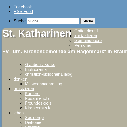
Skip
Facebook
to
RSS Feed
content
Suche
St. Katharinen
Gottesdienst
kontaktieren
Gemeindebüro
Personen
Ev.-luth. Kirchengemeinde am Hagenmarkt in Bra
Glaubens-Kurse
Bibliodrama
christlich-jüdischer Dialog
denken
Mittwochnachmittag
musizieren
Kantorei
Posaunenchor
Freundeskreis
Kirchenmusik
leben
Seelsorge
Diakonie