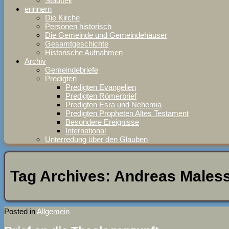
Stadtteil
erinnern
Die Kirche
Personen historisch
Die Gemeinde und Gemeindehäuser
Gesamtgeschichte
Historische Aufnahmen
Archiv
Gemeindebriefe
Predigten
Predigten Evangelien
Predigten Römerbrief
Predigten Esra und Nehemia
Predigten Propheten Altes Testament
Besondere Ereignisse
International
Unterredung über den Glauben
Tag Archives:
Andreas Males
Posted in
Allgemein