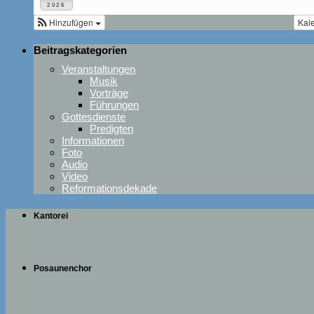
2026
Hinzufügen
Kal
Beitragskategorien
Veranstaltungen
Musik
Vorträge
Führungen
Gottesdienste
Predigten
Informationen
Foto
Audio
Video
Reformationsdekade
Kantorei
Posaunenchor