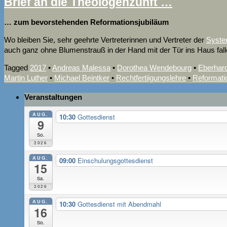
Brief an die Theologenzunft …
… zum bevorstehenden Reformationsjubiläum
Wo bleiben Si
e, sehr geehrte Vertreterinnen und Vertreter der
Syste
auch ganz ohne Blumenstrauß in der Hand mit der Tür ins Haus falle
Tagged
2017
•
Andreas Malessa
•
Dorothea Wendebourg
•
Eberhar
Martin Luther
•
Michael Beintker
•
Rechtfertiigungslehre
•
Reformati
Veranstaltungen
AUG.
10:30
Gottesdienst
9
So.
2026
AUG.
09:00
Einschulungsgottesdienst
15
Sa.
2026
AUG.
10:30
Gottesdienst mit Abendmahl
16
So.