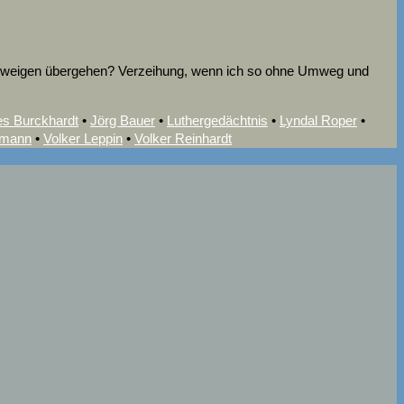
hweigen übergehen? Verzeihung, wenn ich so ohne Umweg und
s Burckhardt
•
Jörg Bauer
•
Luthergedächtnis
•
Lyndal Roper
•
fmann
•
Volker Leppin
•
Volker Reinhardt