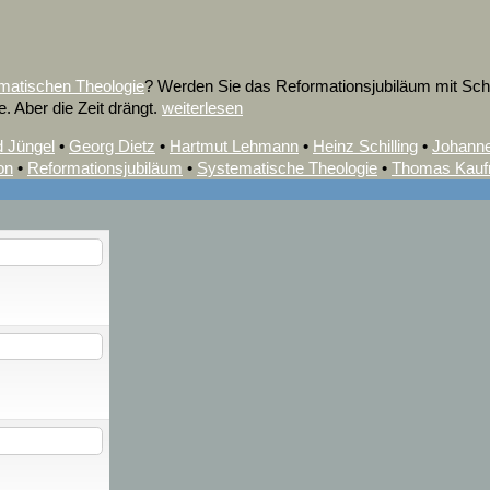
matischen Theologie
? Werden Sie das Reformationsjubiläum mit Sc
. Aber die Zeit drängt.
weiterlesen
d Jüngel
•
Georg Dietz
•
Hartmut Lehmann
•
Heinz Schilling
•
Johanne
on
•
Reformationsjubiläum
•
Systematische Theologie
•
Thomas Kau