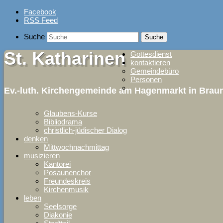
Skip
Facebook
to
RSS Feed
content
Suche
St. Katharinen
Gottesdienst
kontaktieren
Gemeindebüro
Personen
Ev.-luth. Kirchengemeinde am Hagenmarkt in Bra
Glaubens-Kurse
Bibliodrama
christlich-jüdischer Dialog
denken
Mittwochnachmittag
musizieren
Kantorei
Posaunenchor
Freundeskreis
Kirchenmusik
leben
Seelsorge
Diakonie