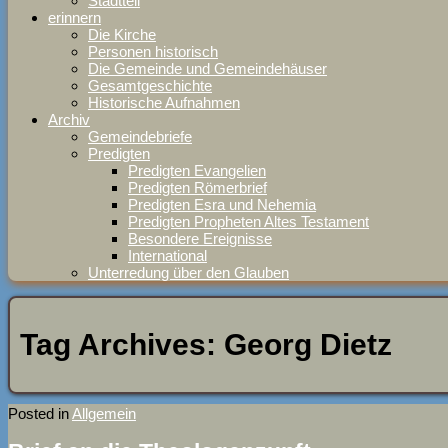
Stadtteil
erinnern
Die Kirche
Personen historisch
Die Gemeinde und Gemeindehäuser
Gesamtgeschichte
Historische Aufnahmen
Archiv
Gemeindebriefe
Predigten
Predigten Evangelien
Predigten Römerbrief
Predigten Esra und Nehemia
Predigten Propheten Altes Testament
Besondere Ereignisse
International
Unterredung über den Glauben
Tag Archives:
Georg Dietz
Posted in
Allgemein