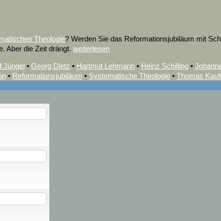
matischen Theologie
? Werden Sie das Reformationsjubiläum mit Sc
. Aber die Zeit drängt.
weiterlesen
d Jüngel
•
Georg Dietz
•
Hartmut Lehmann
•
Heinz Schilling
•
Johanne
on
•
Reformationsjubiläum
•
Systematische Theologie
•
Thomas Kau