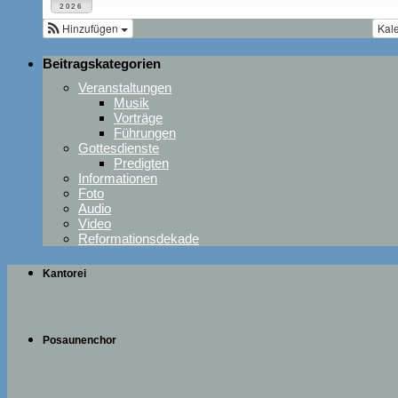
2026
Hinzufügen
Kal
Beitragskategorien
Veranstaltungen
Musik
Vorträge
Führungen
Gottesdienste
Predigten
Informationen
Foto
Audio
Video
Reformationsdekade
Kantorei
Posaunenchor