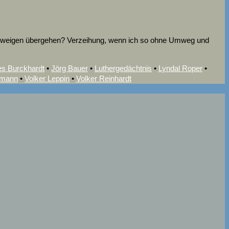
hweigen übergehen? Verzeihung, wenn ich so ohne Umweg und
s Burckhardt
•
Jörg Bauer
•
Luthergedächtnis
•
Lyndal Roper
•
fmann
•
Volker Leppin
•
Volker Reinhardt