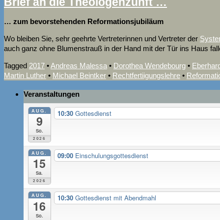
Brief an die Theologenzunft …
… zum bevorstehenden Reformationsjubiläum
Wo bleiben Si
e, sehr geehrte Vertreterinnen und Vertreter der
Syste
auch ganz ohne Blumenstrauß in der Hand mit der Tür ins Haus falle
Tagged
2017
•
Andreas Malessa
•
Dorothea Wendebourg
•
Eberhar
Martin Luther
•
Michael Beintker
•
Rechtfertiigungslehre
•
Reformati
Veranstaltungen
AUG.
10:30
Gottesdienst
9
So.
2026
AUG.
09:00
Einschulungsgottesdienst
15
Sa.
2026
AUG.
10:30
Gottesdienst mit Abendmahl
16
So.