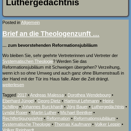
Luthergedächtnis
Posted in
Allgemein
Brief an die Theologenzunft …
… zum bevorstehenden Reformationsjubiläum
Wo bleiben Si
e, sehr geehrte Vertreterinnen und Vertreter der
Systematischen Theologie
? Werden Sie das
Reformationsjubiläum mit Schweigen übergehen? Verzeihung,
wenn ich so ohne Umweg und auch ganz ohne Blumenstrauß in
der Hand mit der Tür ins Haus falle. Aber die Zeit drängt.
weiterlesen
Tagged
2017
•
Andreas Malessa
•
Dorothea Wendebourg
•
Eberhard Jüngel
•
Georg Dietz
•
Hartmut Lehmann
•
Heinz
Schilling
•
Johannes Burckhardt
•
Jörg Bauer
•
Luthergedächtnis
•
Lyndal Roper
•
Martin Luther
•
Michael Beintker
•
Rechtfertiigungslehre
•
Reformation
•
Reformationsjubiläum
•
Systematische Theologie
•
Thomas Kaufmann
•
Volker Leppin
•
Volker Reinhardt