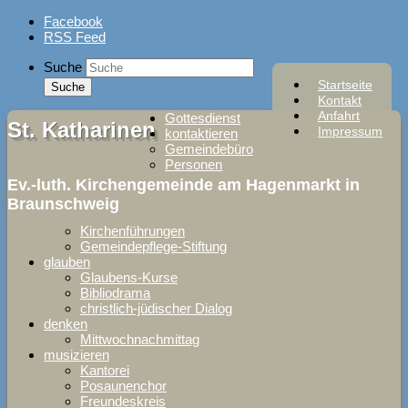
Skip
Facebook
to
RSS Feed
content
Suche
Startseite
Kontakt
Anfahrt
Gottesdienst
St. Katharinen
Impressum
kontaktieren
Gemeindebüro
Personen
Ev.-luth. Kirchengemeinde am Hagenmarkt in
Braunschweig
Kirchenführungen
Gemeindepflege-Stiftung
glauben
Glaubens-Kurse
Bibliodrama
christlich-jüdischer Dialog
denken
Mittwochnachmittag
musizieren
Kantorei
Posaunenchor
Freundeskreis