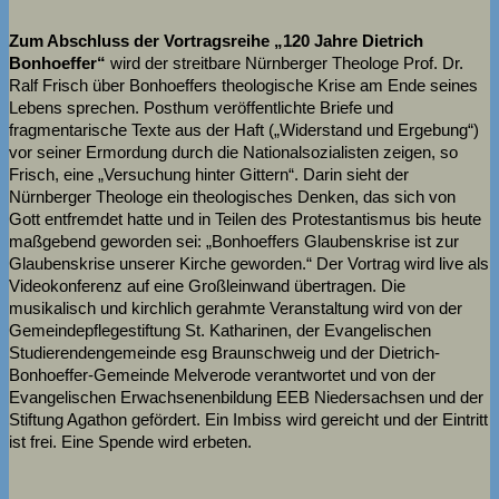
Zum Abschluss der Vortragsreihe „120 Jahre Dietrich
Bonhoeffer“
wird der streitbare Nürnberger Theologe Prof. Dr.
Ralf Frisch über Bonhoeffers theologische Krise am Ende seines
Lebens sprechen. Posthum veröffentlichte Briefe und
fragmentarische Texte aus der Haft („Widerstand und Ergebung“)
vor seiner Ermordung durch die Nationalsozialisten zeigen, so
Frisch, eine „Versuchung hinter Gittern“. Darin sieht der
Nürnberger Theologe ein theologisches Denken, das sich von
Gott entfremdet hatte und in Teilen des Protestantismus bis heute
maßgebend geworden sei: „Bonhoeffers Glaubenskrise ist zur
Glaubenskrise unserer Kirche geworden.“ Der Vortrag wird live als
Videokonferenz auf eine Großleinwand übertragen. Die
musikalisch und kirchlich gerahmte Veranstaltung wird von der
Gemeindepflegestiftung St. Katharinen, der Evangelischen
Studierendengemeinde esg Braunschweig und der Dietrich-
Bonhoeffer-Gemeinde Melverode verantwortet und von der
Evangelischen Erwachsenenbildung EEB Niedersachsen und der
Stiftung Agathon gefördert. Ein Imbiss wird gereicht und der Eintritt
ist frei. Eine Spende wird erbeten.