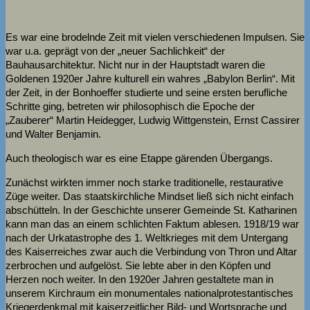
Es war eine brodelnde Zeit mit vielen verschiedenen Impulsen. Sie
war u.a. geprägt von der „neuer Sachlichkeit“ der
Bauhausarchitektur. Nicht nur in der Hauptstadt waren die
Goldenen 1920er Jahre kulturell ein wahres „Babylon Berlin“. Mit
der Zeit, in der Bonhoeffer studierte und seine ersten berufliche
Schritte ging, betreten wir philosophisch die Epoche der
„Zauberer“ Martin Heidegger, Ludwig Wittgenstein, Ernst Cassirer
und Walter Benjamin.
Auch theologisch war es eine Etappe gärenden Übergangs.
Zunächst wirkten immer noch starke traditionelle, restaurative
Züge weiter. Das staatskirchliche Mindset ließ sich nicht einfach
abschütteln. In der Geschichte unserer Gemeinde St. Katharinen
kann man das an einem schlichten Faktum ablesen. 1918/19 war
nach der Urkatastrophe des 1. Weltkrieges mit dem Untergang
des Kaiserreiches zwar auch die Verbindung von Thron und Altar
zerbrochen und aufgelöst. Sie lebte aber in den Köpfen und
Herzen noch weiter. In den 1920er Jahren gestaltete man in
unserem Kirchraum ein monumentales nationalprotestantisches
Kriegerdenkmal mit kaiserzeitlicher Bild- und Wortsprache und