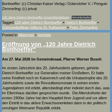
Bonhoeffer: (c) Christian Kaiser Verlag / Gütersloher V. / Penguin
Zimmerling: (c) privat
120 Jahre Dietrich Bonhoeffer Gesamtdarstellung
Herunterladen
Tagged
120 jahre Dietrich Bonhoeffer
•
Dietrich Bonhoeffer
•
Gemeindepflege-Stiftung St. Katharinen
•
Peter Zimmerling
Posted in
Allgemein
•
Vorträge
Eröffnung von „120 Jahre Dietrich
Bonhoeffer“
Am 27. Mai 2026 im Gemeindesaal, Pfarrer Werner Busch
Im ersten Jahrzehnt des 20. Jahrhunderts geboren, gehörte
Dietrich Bonhoeffer zur Generation meiner Großeltern. Er hatte
seine Kindheit noch im Kaiserreich und die Urkatastrophe des 20.
Jahrhunderts sowie die Revoultionsmonate in seinen ersten
Jugendjahren mit erlebt, altersbedingt eher indirekt durch das, was
im Elternhaus darüber gesprochen wurde. Die Alterskohorte der
ersten 1900er Jahre hat den Hauptteil ihrer Jugend und vor allem
den Eintritt in das aktive Erwachsenenleben dann in der politisch
unruhigen Weimarer Republik erlebt.