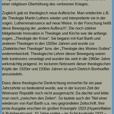
einer religiösen Überhöhung des verlorenen Krieges.
Zugleich gab es theologisch neue Aufbrüche. Man entdeckte z.B.
die Theologie Martin Luthers wieder und interpretierte sie in der
sogen. Lutherrenaissance auf neue Weise. In der Forschung heißt
diese Bewegung der „andere Aufbruch“. Die noch stärker
bildgebende Innovation in Theologie und Kirche war die anfangs
sogen. „Theologie der Krise“. Sie begann mit Karl Barth und
anderen Theologen in den 1920er Jahren und wurde zur
„Dialektischen Theologie“ bzw. der „Theologie des Wortes Gottes“
weiterentwickelt. Theologische Lehrer dieser Bewegung waren
teils kontrovers veranlagt und wurden bis weit in die 1960er Jahre
wirkmächtig prägend. Im lockeren Netzwerk dieser theologischen
Köpfe der 1920er und 1930er Jahren ist auch Dietrich Bonhoeffer
anzusiedeln.
Dass diese theologische Denkrichtung immerhin für ein paar
Jahrzehnte so bedeutend wurde, war in der kurzen Zeit der
Weimarer Republik noch nicht ausgemacht. Da dachte und lebte
man noch „zwischen den Zeiten“. So lautete auch der Titel einer
wiederum von Karl Barth u.a. neu gegründeten Zeitschrift. Ihre
erste Ausgabe erschien im großen Krisenjahr 1923 (Hyperinflation
& Ruhrbesetzung). 10 Jahre später – im Schicksalsjahr 1933 –