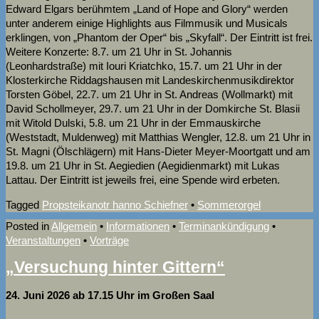
Edward Elgars berühmtem „Land of Hope and Glory“ werden
unter anderem einige Highlights aus Filmmusik und Musicals
erklingen, von „Phantom der Oper“ bis „Skyfall“. Der Eintritt ist frei.
Weitere Konzerte: 8.7. um 21 Uhr in St. Johannis
(Leonhardstraße) mit Iouri Kriatchko, 15.7. um 21 Uhr in der
Klosterkirche Riddagshausen mit Landeskirchenmusikdirektor
Torsten Göbel, 22.7. um 21 Uhr in St. Andreas (Wollmarkt) mit
David Schollmeyer, 29.7. um 21 Uhr in der Domkirche St. Blasii
mit Witold Dulski, 5.8. um 21 Uhr in der Emmauskirche
(Weststadt, Muldenweg) mit Matthias Wengler, 12.8. um 21 Uhr in
St. Magni (Ölschlägern) mit Hans-Dieter Meyer-Moortgatt und am
19.8. um 21 Uhr in St. Aegiedien (Aegidienmarkt) mit Lukas
Lattau. Der Eintritt ist jeweils frei, eine Spende wird erbeten.
Tagged
Propsteikanotr hanno Schiefner
•
Sommerorgel
Posted in
Allgemein
•
Informationen
•
Terminankündigung
•
Veranstaltungen
•
Vorträge
„Versuchung hinter Gittern“
24. Juni 2026 ab 17.15 Uhr im Großen Saal