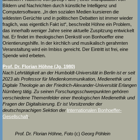
Bildern und Nachrichten durch künstliche Intelligenz und
Computersoftware. „In den sozialen Medien kursieren die
wildesten Gerüchte und in politischen Debatten ist immer wieder
fraglich, was eigentlich Fakt ist“, beschreibt Höhne ein Problem,
das innerhalb weniger Jahre seine aktuelle Zuspitzung entwickelt
hat. Er findet im theologischen Denkstil von Bonhoeffer eine
Orientierungshilfe. In der kirchlich und musikalisch gerahmten
Veranstaltung wird ein Imbiss gereicht. Der Eintritt ist frei, eine
Spende wird erbeten.
Prof. Dr. Florian Höhne (Jg. 1980)
Nach Lehrtätigkeit an der Humboldt-Universität in Berlin ist er seit
2023 als Professor für Medienkommunikation, Medienethik und
Digitale Theologie an der Friedrich-Alexander-Universität Erlangen
Nürnberg tätig. Zu seinen Forschungsschwerpunkten gehören
verschiedene Themenfelder einer theologischen Medienethik und
Fragen der Digitalisierung. Er ist Vorsitzender der
deutschsprachigen Sektion der
Internationalen Bonhoeffer-
Gesellschaft
.
Prof. Dr. Florian Höhne, Foto
(c)
Georg Pöhlein