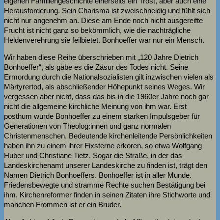
eigenen Familiengeschichte einerseits ein Trost, aber auch eine
Herausforderung. Sein Charisma ist zweischneidig und fühlt sich
nicht nur angenehm an. Diese am Ende noch nicht ausgereifte
Frucht ist nicht ganz so bekömmlich, wie die nachträgliche
Heldenverehrung sie feilbietet. Bonhoeffer war nur ein Mensch.
Wir haben diese Reihe überschrieben mit „120 Jahre Dietrich
Bonhoeffer“, als gäbe es die Zäsur des Todes nicht. Seine
Ermordung durch die Nationalsozialisten gilt inzwischen vielen als
Märtyrertod, als abschließender Höhepunkt seines Weges. Wir
vergessen aber nicht, dass das bis in die 1960er Jahre noch gar
nicht die allgemeine kirchliche Meinung von ihm war. Erst
posthum wurde Bonhoeffer zu einem starken Impulsgeber für
Generationen von Theolog:innen und ganz normalen
Christenmenschen. Bedeutende kirchenleitende Persönlichkeiten
haben ihn zu einem ihrer Fixsterne erkoren, so etwa Wolfgang
Huber und Christiane Tietz. Sogar die Straße, in der das
Landeskirchenamt unserer Landeskirche zu finden ist, trägt den
Namen Dietrich Bonhoeffers. Bonhoeffer ist in aller Munde.
Friedensbewegte und stramme Rechte suchen Bestätigung bei
ihm. Kirchenreformer finden in seinen Zitaten ihre Stichworte und
manchen Frommen ist er ein Bruder.