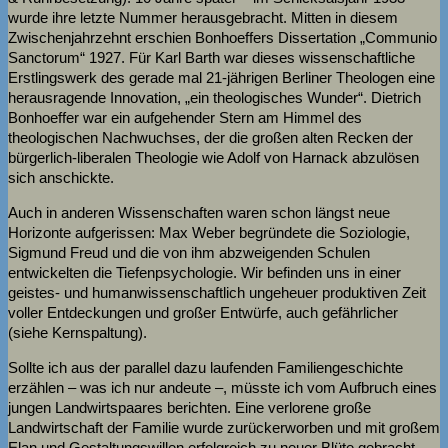
wurde ihre letzte Nummer herausgebracht. Mitten in diesem
Zwischenjahrzehnt erschien Bonhoeffers Dissertation „Communio
Sanctorum“ 1927. Für Karl Barth war dieses wissenschaftliche
Erstlingswerk des gerade mal 21-jährigen Berliner Theologen eine
herausragende Innovation, „ein theologisches Wunder“. Dietrich
Bonhoeffer war ein aufgehender Stern am Himmel des
theologischen Nachwuchses, der die großen alten Recken der
bürgerlich-liberalen Theologie wie Adolf von Harnack abzulösen
sich anschickte.
Auch in anderen Wissenschaften waren schon längst neue
Horizonte aufgerissen: Max Weber begründete die Soziologie,
Sigmund Freud und die von ihm abzweigenden Schulen
entwickelten die Tiefenpsychologie. Wir befinden uns in einer
geistes- und humanwissenschaftlich ungeheuer produktiven Zeit
voller Entdeckungen und großer Entwürfe, auch gefährlicher
(siehe Kernspaltung).
Sollte ich aus der parallel dazu laufenden Familiengeschichte
erzählen – was ich nur andeute –, müsste ich vom Aufbruch eines
jungen Landwirtspaares berichten. Eine verlorene große
Landwirtschaft der Familie wurde zurückerworben und mit großem
Elan und Gestaltungswillen erfolgreich zu neuer Blüte gebracht,