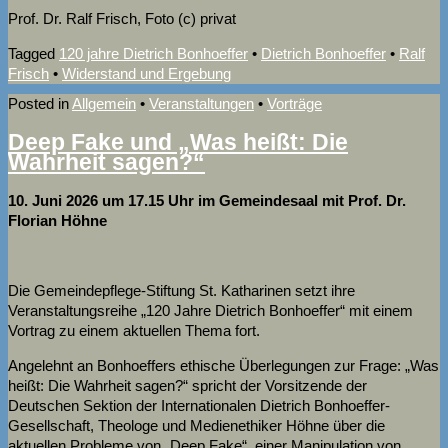
Prof. Dr. Ralf Frisch, Foto (c) privat
Tagged
120 jahre Dietrich Bonhoeffer
•
Dietrich Bonhoeffer
•
Ralf
Frisch
•
Widerstand und Ergebung
Posted in
Allgemein
•
Veranstaltungen
•
Vorträge
Deep Fake und „Was heißt: Die
Wahrheit sagen?“
10. Juni 2026 um 17.15 Uhr im Gemeindesaal mit Prof. Dr.
Florian Höhne
Die Gemeindepflege-Stiftung St. Katharinen setzt ihre
Veranstaltungsreihe „120 Jahre Dietrich Bonhoeffer“ mit einem
Vortrag zu einem aktuellen Thema fort.
Angelehnt an Bonhoeffers ethische Überlegungen zur Frage: „Was
heißt: Die Wahrheit sagen?“ spricht der Vorsitzende der
Deutschen Sektion der Internationalen Dietrich Bonhoeffer-
Gesellschaft, Theologe und Medienethiker Höhne über die
aktuellen Probleme von „Deep Fake“, einer Manipulation von