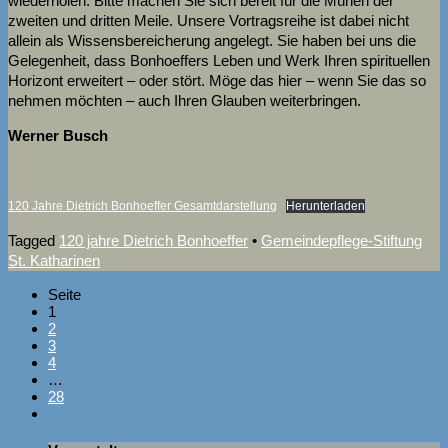
wiederholen. Bitte machen Sie sich bereit für die Mühen der
zweiten und dritten Meile. Unsere Vortragsreihe ist dabei nicht
allein als Wissensbereicherung angelegt. Sie haben bei uns die
Gelegenheit, dass Bonhoeffers Leben und Werk Ihren spirituellen
Horizont erweitert – oder stört. Möge das hier – wenn Sie das so
nehmen möchten – auch Ihren Glauben weiterbringen.
Werner Busch
120 Jahre Dietrich Bonhoeffer Gesamtdarstellung
Herunterladen
Tagged
120 jahre Dietrich Bonhoeffer
•
Gemeindepflege-Stiftung
St. Katharinen
Seite
1
2
3
4
…
28