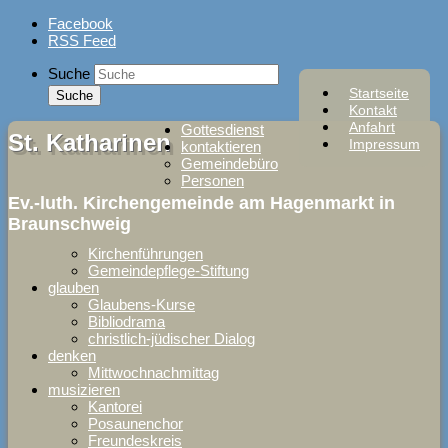
Skip
Facebook
to
RSS Feed
content
Suche
Startseite
Kontakt
Anfahrt
Gottesdienst
St. Katharinen
Impressum
kontaktieren
Gemeindebüro
Personen
Ev.-luth. Kirchengemeinde am Hagenmarkt in
Braunschweig
Kirchenführungen
Gemeindepflege-Stiftung
glauben
Glaubens-Kurse
Bibliodrama
christlich-jüdischer Dialog
denken
Mittwochnachmittag
musizieren
Kantorei
Posaunenchor
Freundeskreis