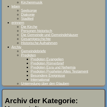
Kirchenmusik
leben
Seelsorge
Diakonie
Stadtteil
erinnern
Die Kirche
Personen historisch
Die Gemeinde und Gemeindehäuser
Gesamtgeschichte
Historische Aufnahmen
Archiv
Gemeindebriefe
Predigten
Predigten Evangelien
Predigten Römerbrief
Predigten Esra und Nehemia
Predigten Propheten Altes Testament
Besondere Ereignisse
International
Unterredung über den Glauben
Archiv der Kategorie: