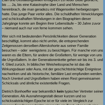
bis … Ja, bis eine Katastrophe über Land und Menschen
hereinbrach, die man geradezu mit Wagenseilen herbeigezogen
hatte. Das junge Paar verlor alles. Die schuldhaften Verwicklungen
und schicksalhaften Wendungen in den Biographien dieser
Jahrgänge konnte am Beginn ihrer Lebensläufe – 30 Jahre zuvor
– niemand auch nur von ferne kommen sehen.
Wer sich mit bedeutenden Persönlichkeiten dieser Generation
beschäftigt, kommt also nicht umhin, die entsprechenden
Zeitgenossen derselben Alterskohorte aus seiner Familie
besuchen – oder wenigstens zu besichtigen. Für manche von uns
waren es die Eltern, für andere die Großeltern, für wenige von uns
die Urgroßaltern. In der Generationenkette gehen wir bis ins 3. und
4. Glied zurück. In biblischer Weisheitssprache ist das die
Wirkungsdauer oder Aura, mit der geschichtsträchtige Ereignisse
nachwirken und als historische, familiäre Last empfunden werden.
Noch Urenkel und Urgroßeltern haben einen Rest gemeinsamen
Schicksals und ähnliche existentielle Fragen.
Dietrich Bonhoeffer war bekanntlich
kein
typischer Vertreter seiner
Generation. Als Ausnahmegestalt dieser kurzen und so
schicksalsträchtigen Epoche ist er für viele im Vergleich zur