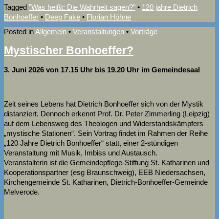
Tagged
"Was heißt: Die Wahrheit sagen?"
•
120 jahre Dietrich
Bonhoeffer
•
Deep Fake
•
Florian Höhne
Posted in
Allgemein
•
Veranstaltungen
•
Vorträge
Mystischer Bonhoeffer?
3. Juni 2026 von 17.15 Uhr bis 19.20 Uhr im Gemeindesaal
Zeit seines Lebens hat Dietrich Bonhoeffer sich von der Mystik
distanziert. Dennoch erkennt Prof. Dr. Peter Zimmerling (Leipzig)
auf dem Lebensweg des Theologen und Widerstandskämpfers
„mystische Stationen“. Sein Vortrag findet im Rahmen der Reihe
„120 Jahre Dietrich Bonhoeffer“ statt, einer 2-stündigen
Veranstaltung mit Musik, Imbiss und Austausch.
Veranstalterin ist die Gemeindepflege-Stiftung St. Katharinen und
Kooperationspartner (esg Braunschweig), EEB Niedersachsen,
Kirchengemeinde St. Katharinen, Dietrich-Bonhoeffer-Gemeinde
Melverode.