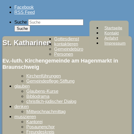
Skip
Facebook
to
RSS Feed
content
Suche
Startseite
Kontakt
Anfahrt
Gottesdienst
St. Katharinen
Impressum
kontaktieren
Gemeindebüro
Personen
Ev.-luth. Kirchengemeinde am Hagenmarkt in
Braunschweig
Kirchenführungen
Gemeindepflege-Stiftung
glauben
Glaubens-Kurse
Bibliodrama
christlich-jüdischer Dialog
denken
Mittwochnachmittag
musizieren
Kantorei
Posaunenchor
Freundeskreis