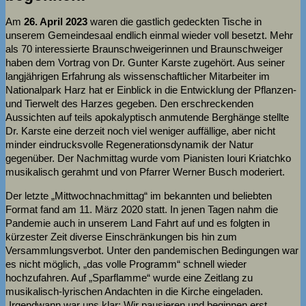
Am
26. April 2023
waren die gastlich gedeckten Tische in
unserem Gemeindesaal endlich einmal wieder voll besetzt. Mehr
als 70 interessierte Braunschweigerinnen und Braunschweiger
haben dem Vortrag von Dr. Gunter Karste zugehört. Aus seiner
langjährigen Erfahrung als wissenschaftlicher Mitarbeiter im
Nationalpark Harz hat er Einblick in die Entwicklung der Pflanzen-
und Tierwelt des Harzes gegeben. Den erschreckenden
Aussichten auf teils apokalyptisch anmutende Berghänge stellte
Dr. Karste eine derzeit noch viel weniger auffällige, aber nicht
minder eindrucksvolle Regenerationsdynamik der Natur
gegenüber. Der Nachmittag wurde vom Pianisten Iouri Kriatchko
musikalisch gerahmt und von Pfarrer Werner Busch moderiert.
Der letzte „Mittwochnachmittag“ im bekannten und beliebten
Format fand am 11. März 2020 statt. In jenen Tagen nahm die
Pandemie auch in unserem Land Fahrt auf und es folgten in
kürzester Zeit diverse Einschränkungen bis hin zum
Versammlungsverbot. Unter den pandemischen Bedingungen war
es nicht möglich, „das volle Programm“ schnell wieder
hochzufahren. Auf „Sparflamme“ wurde eine Zeitlang zu
musikalisch-lyrischen Andachten in die Kirche eingeladen.
„Irgendwann war uns klar: Wir pausieren und beginnen erst