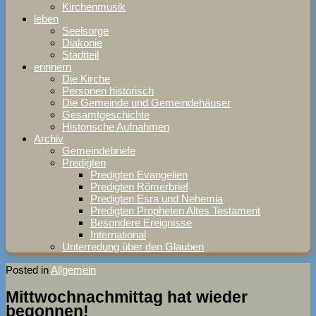
Kirchenmusik
leben
Seelsorge
Diakonie
Stadtteil
erinnern
Die Kirche
Personen historisch
Die Gemeinde und Gemeindehäuser
Gesamtgeschichte
Historische Aufnahmen
Archiv
Gemeindebriefe
Predigten
Predigten Evangelien
Predigten Römerbrief
Predigten Esra und Nehemia
Predigten Propheten Altes Testament
Besondere Ereignisse
International
Unterredung über den Glauben
Posted in
Allgemein
Mittwochnachmittag hat wieder
begonnen!