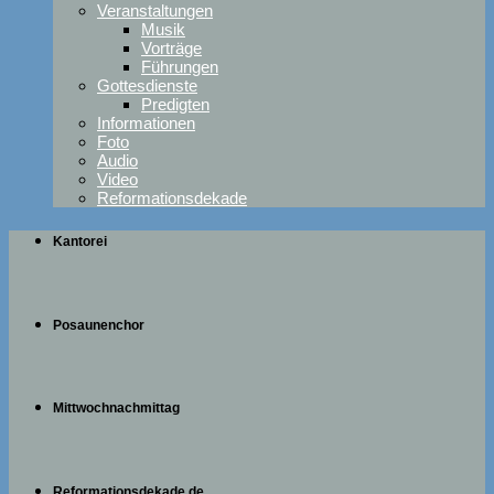
Veranstaltungen
Musik
Vorträge
Führungen
Gottesdienste
Predigten
Informationen
Foto
Audio
Video
Reformationsdekade
Kantorei
Posaunenchor
Mittwochnachmittag
Reformationsdekade.de