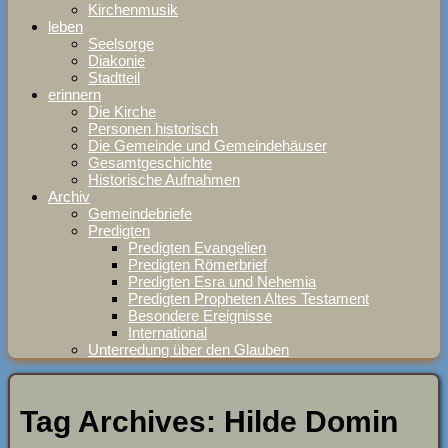
Kirchenmusik
leben
Seelsorge
Diakonie
Stadtteil
erinnern
Die Kirche
Personen historisch
Die Gemeinde und Gemeindehäuser
Gesamtgeschichte
Historische Aufnahmen
Archiv
Gemeindebriefe
Predigten
Predigten Evangelien
Predigten Römerbrief
Predigten Esra und Nehemia
Predigten Propheten Altes Testament
Besondere Ereignisse
International
Unterredung über den Glauben
Tag Archives:
Hilde Domin