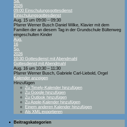
Sa.
2026
09:00
Einschulungsgottesdienst
Einschulungsgottesdienst
Aug. 15 um 09:00 – 09:30
Pfarrer Werner Busch Daniel Wilke, Klavier mit dem
Familien der an diesem Tag in der Grundschule Bültenweg
eingeschulten Kinder
Aug.
16
So.
2026
10:30
Gottesdienst mit Abendmahl
Gottesdienst mit Abendmahl
Aug. 16 um 10:30 – 11:30
Pfarrer Werner Busch, Gabriele Carl-Liebold, Orgel
Kalender anzeigen
Hinzufügen
Zu Timely-Kalender hinzufügen
Zu Google hinzufügen
Zu Outlook hinzufügen
Zu Apple-Kalender hinzufügen
Einem anderen Kalender hinzufügen
Als XML exportieren
Beitragskategorien