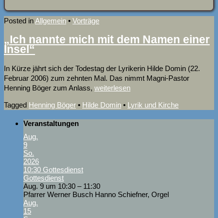
Posted in
Allgemein
•
Vorträge
„Ich nannte mich mit dem Namen einer
Insel“
In Kürze jährt sich der Todestag der Lyrikerin Hilde Domin (22.
Februar 2006) zum zehnten Mal. Das nimmt Magni-Pastor
Henning Böger zum Anlass,
weiterlesen
Tagged
Henning Böger
•
Hilde Domin
•
Lyrik und Kirche
Veranstaltungen
Aug.
9
So.
2026
10:30
Gottesdienst
Gottesdienst
Aug. 9 um 10:30 – 11:30
Pfarrer Werner Busch Hanno Schiefner, Orgel
Aug.
15