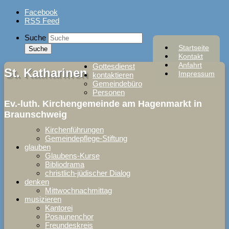
Skip
Facebook
to
RSS Feed
content
Suche
Startseite
Kontakt
Anfahrt
Gottesdienst
St. Katharinen
Impressum
kontaktieren
Gemeindebüro
Personen
Ev.-luth. Kirchengemeinde am Hagenmarkt in
Braunschweig
Kirchenführungen
Gemeindepflege-Stiftung
glauben
Glaubens-Kurse
Bibliodrama
christlich-jüdischer Dialog
denken
Mittwochnachmittag
musizieren
Kantorei
Posaunenchor
Freundeskreis