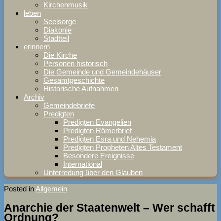
Kirchenmusik
leben
Seelsorge
Diakonie
Stadtteil
erinnern
Die Kirche
Personen historisch
Die Gemeinde und Gemeindehäuser
Gesamtgeschichte
Historische Aufnahmen
Archiv
Gemeindebriefe
Predigten
Predigten Evangelien
Predigten Römerbrief
Predigten Esra und Nehemia
Predigten Propheten Altes Testament
Besondere Ereignisse
International
Unterredung über den Glauben
Posted in
Allgemein
Anarchie der Staatenwelt – Wer schafft
Ordnung?