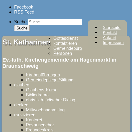
Skip
Facebook
to
RSS Feed
content
Suche
Startseite
Kontakt
Anfahrt
Gottesdienst
St. Katharinen
Impressum
kontaktieren
Gemeindebüro
Personen
Ev.-luth. Kirchengemeinde am Hagenmarkt in
Braunschweig
Kirchenführungen
Gemeindepflege-Stiftung
glauben
Glaubens-Kurse
Bibliodrama
christlich-jüdischer Dialog
denken
Mittwochnachmittag
musizieren
Kantorei
Posaunenchor
Freundeskreis