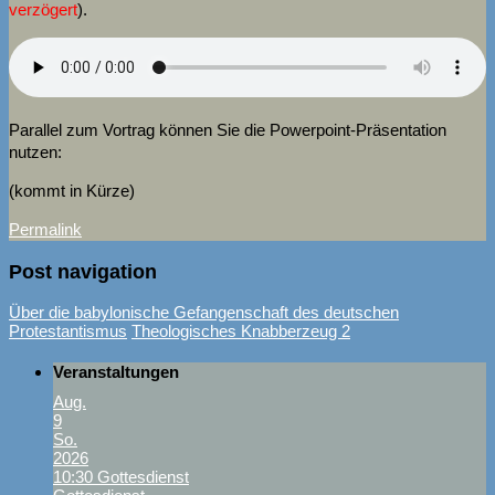
verzögert
).
Parallel zum Vortrag können Sie die Powerpoint-Präsentation
nutzen:
(kommt in Kürze)
Permalink
Post navigation
Über die babylonische Gefangenschaft des deutschen
Protestantismus
Theologisches Knabberzeug 2
Veranstaltungen
Aug.
9
So.
2026
10:30
Gottesdienst