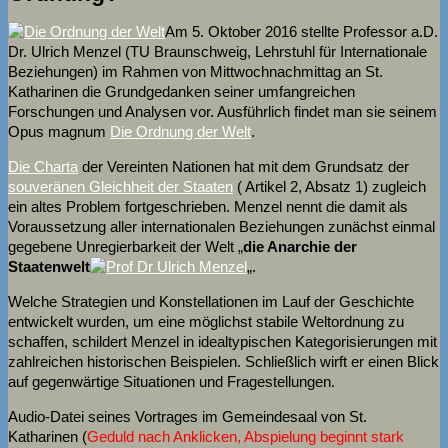
Am 5. Oktober 2016 stellte Professor a.D.
Dr. Ulrich Menzel (TU Braunschweig, Lehrstuhl für Internationale
Beziehungen) im Rahmen von Mittwochnachmittag an St.
Katharinen die Grundgedanken seiner umfangreichen
Forschungen und Analysen vor. Ausführlich findet man sie seinem
Opus magnum
Die Ordnung der Welt
.
Die Charta
der Vereinten Nationen hat mit dem Grundsatz der
souveränen Gleichheit der Staaten
( Artikel 2, Absatz 1) zugleich
ein altes Problem fortgeschrieben. Menzel nennt die damit als
Voraussetzung aller internationalen Beziehungen zunächst einmal
gegebene Unregierbarkeit der Welt „
die Anarchie der
Staatenwelt
„.
Welche Strategien und Konstellationen im Lauf der Geschichte
entwickelt wurden, um eine möglichst stabile Weltordnung zu
schaffen, schildert Menzel in idealtypischen Kategorisierungen mit
zahlreichen historischen Beispielen. Schließlich wirft er einen Blick
auf gegenwärtige Situationen und Fragestellungen.
Audio-Datei seines Vortrages im Gemeindesaal von St.
Katharinen (
Geduld nach Anklicken, Abspielung beginnt stark