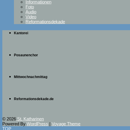
Informationen
Foto
Audio
Video
Reformationsdekade
Kantorei
Posaunenchor
Mittwochnachmittag
Reformationsdekade.de
© 2026
St. Katharinen
Powered By
WordPress
|
Voyage Theme
TOP