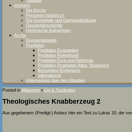
Stadtteil
erinnern
Die Kirche
Personen historisch
Die Gemeinde und Gemeindehäuser
Gesamtgeschichte
Historische Aufnahmen
Archiv
Gemeindebriefe
Predigten
Predigten Evangelien
Predigten Römerbrief
Predigten Esra und Nehemia
Predigten Propheten Altes Testament
Besondere Ereignisse
International
Unterredung über den Glauben
Posted in
Allgemein
•
Uni & Studenten
Theologisches Knabberzeug 2
Aus gegebenem (Predigt-) Anlass hier ein Text zu Lukas 10, der vor