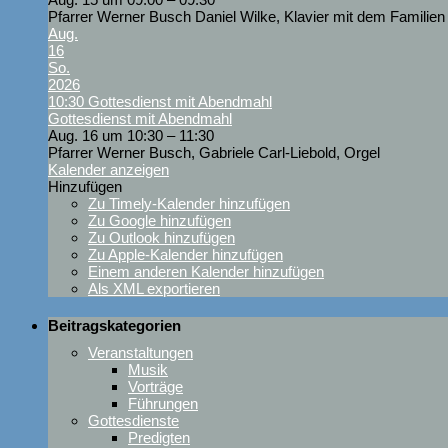
Pfarrer Werner Busch Daniel Wilke, Klavier mit dem Familien
Aug.
16
So.
2026
10:30
Gottesdienst mit Abendmahl
Gottesdienst mit Abendmahl
Aug. 16 um 10:30 – 11:30
Pfarrer Werner Busch, Gabriele Carl-Liebold, Orgel
Kalender anzeigen
Hinzufügen
Zu Timely-Kalender hinzufügen
Zu Google hinzufügen
Zu Outlook hinzufügen
Zu Apple-Kalender hinzufügen
Einem anderen Kalender hinzufügen
Als XML exportieren
Beitragskategorien
Veranstaltungen
Musik
Vorträge
Führungen
Gottesdienste
Predigten