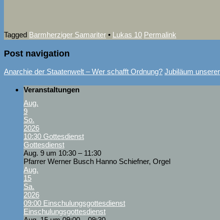
Tagged
Barmherziger Samariter
•
Lukas 10
Permalink
Post navigation
Anarchie der Staatenwelt – Wer schafft Ordnung?
Jubiläum unsere
Veranstaltungen
Aug.
9
So.
2026
10:30
Gottesdienst
Gottesdienst
Aug. 9 um 10:30 – 11:30
Pfarrer Werner Busch Hanno Schiefner, Orgel
Aug.
15
Sa.
2026
09:00
Einschulungsgottesdienst
Einschulungsgottesdienst
Aug. 15 um 09:00 – 09:30