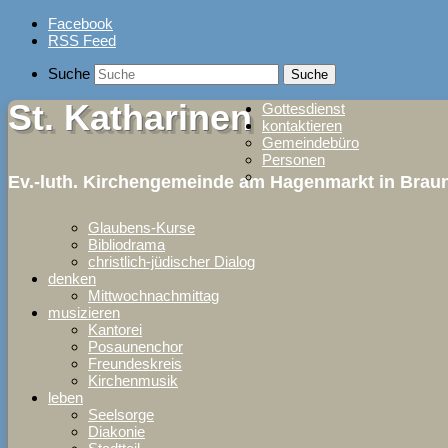
Skip
Facebook
to
RSS Feed
content
Suche
St. Katharinen
Gottesdienst
kontaktieren
Gemeindebüro
Personen
Ev.-luth. Kirchengemeinde am Hagenmarkt in Bra
Glaubens-Kurse
Bibliodrama
christlich-jüdischer Dialog
denken
Mittwochnachmittag
musizieren
Kantorei
Posaunenchor
Freundeskreis
Kirchenmusik
leben
Seelsorge
Diakonie