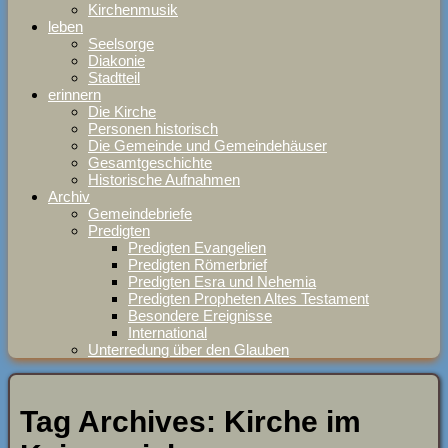
Kirchenmusik
leben
Seelsorge
Diakonie
Stadtteil
erinnern
Die Kirche
Personen historisch
Die Gemeinde und Gemeindehäuser
Gesamtgeschichte
Historische Aufnahmen
Archiv
Gemeindebriefe
Predigten
Predigten Evangelien
Predigten Römerbrief
Predigten Esra und Nehemia
Predigten Propheten Altes Testament
Besondere Ereignisse
International
Unterredung über den Glauben
Tag Archives:
Kirche im