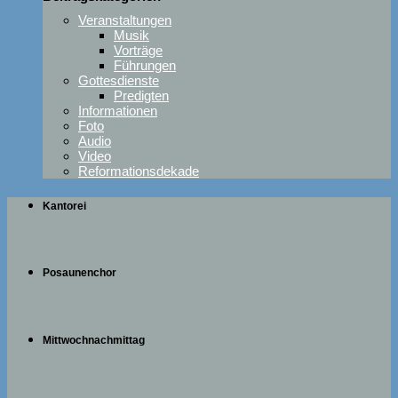
Veranstaltungen
Musik
Vorträge
Führungen
Gottesdienste
Predigten
Informationen
Foto
Audio
Video
Reformationsdekade
Kantorei
Posaunenchor
Mittwochnachmittag