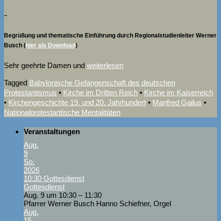
–
Begrüßung und thematische Einführung durch Regionalstudienleiter Werner
Busch (
hier als Download
)
Sehr geehrte Damen und
weiterlesen
Tagged
Babylonische Gefangenschaft des deutschen
Protestantismus
•
Kirche im Dritten Reich
•
Kirche im Kaiserreich
•
Kirchengeschichte 19. und 20. Jahrhundert
•
Manfred Gailus
•
Nationalprotestantische Mentalitäten
Veranstaltungen
Aug.
9
So.
2026
10:30
Gottesdienst
Gottesdienst
Aug. 9 um 10:30 – 11:30
Pfarrer Werner Busch Hanno Schiefner, Orgel
Aug.
15