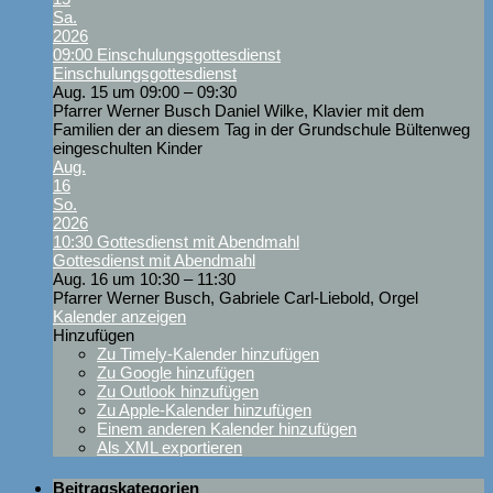
Sa.
2026
09:00
Einschulungsgottesdienst
Einschulungsgottesdienst
Aug. 15 um 09:00 – 09:30
Pfarrer Werner Busch Daniel Wilke, Klavier mit dem
Familien der an diesem Tag in der Grundschule Bültenweg
eingeschulten Kinder
Aug.
16
So.
2026
10:30
Gottesdienst mit Abendmahl
Gottesdienst mit Abendmahl
Aug. 16 um 10:30 – 11:30
Pfarrer Werner Busch, Gabriele Carl-Liebold, Orgel
Kalender anzeigen
Hinzufügen
Zu Timely-Kalender hinzufügen
Zu Google hinzufügen
Zu Outlook hinzufügen
Zu Apple-Kalender hinzufügen
Einem anderen Kalender hinzufügen
Als XML exportieren
Beitragskategorien