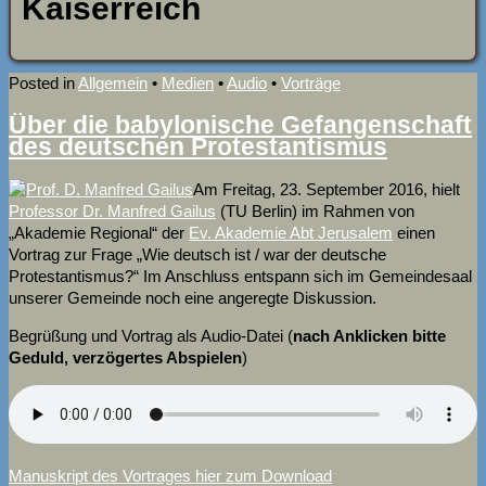
Kaiserreich
Posted in
Allgemein
•
Medien
•
Audio
•
Vorträge
Über die babylonische Gefangenschaft
des deutschen Protestantismus
Am Freitag, 23. September 2016, hielt
Professor Dr. Manfred Gailus
(TU Berlin) im Rahmen von
„Akademie Regional“ der
Ev. Akademie Abt Jerusalem
einen
Vortrag zur Frage „Wie deutsch ist / war der deutsche
Protestantismus?“ Im Anschluss entspann sich im Gemeindesaal
unserer Gemeinde noch eine angeregte Diskussion.
Begrüßung und Vortrag als Audio-Datei (
nach Anklicken bitte
Geduld, verzögertes Abspielen
)
Manuskript des Vortrages hier zum Download