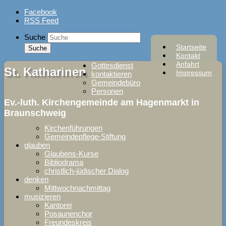
Skip
Facebook
to
RSS Feed
content
Suche
Startseite
Kontakt
Anfahrt
Gottesdienst
St. Katharinen
Impressum
kontaktieren
Gemeindebüro
Personen
Ev.-luth. Kirchengemeinde am Hagenmarkt in
Braunschweig
Kirchenführungen
Gemeindepflege-Stiftung
glauben
Glaubens-Kurse
Bibliodrama
christlich-jüdischer Dialog
denken
Mittwochnachmittag
musizieren
Kantorei
Posaunenchor
Freundeskreis