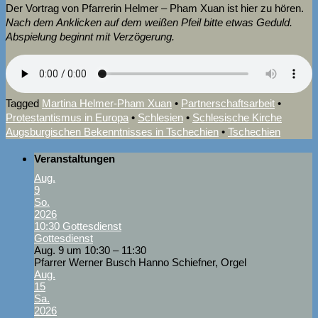
Der Vortrag von Pfarrerin Helmer – Pham Xuan ist hier zu hören.
Nach dem Anklicken auf dem weißen Pfeil bitte etwas Geduld.
Abspielung beginnt mit Verzögerung.
Tagged
Martina Helmer-Pham Xuan
•
Partnerschaftsarbeit
•
Protestantismus in Europa
•
Schlesien
•
Schlesische Kirche
Augsburgischen Bekenntnisses in Tschechien
•
Tschechien
Veranstaltungen
Aug.
9
So.
2026
10:30
Gottesdienst
Gottesdienst
Aug. 9 um 10:30 – 11:30
Pfarrer Werner Busch Hanno Schiefner, Orgel
Aug.
15
Sa.
2026