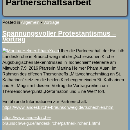
Partnerschaftsarbeit
Posted in
Allgemein
•
Vorträge
Spannungsvoller Protestantismus –
Vortrag
Über die Partnerschaft der Ev.-luth.
Landeskirche in Brauschweig mit der „Schlesischen Kirche
Augsburgischen Bekenntnisses in Tschechien“ referierte am
Mittwoch,7.9. 2016 Pfarrerin Martina Helmer Pham Xuan. Im
Rahmen des offenen Thementreffs „Mittwochnachmittag an St.
Katharinen“ setzten die beiden Kirchengemeinden St. Katharinen
und St. Magni mit diesem Vortrag die Vortragsreihe zum
Themenschwerpunkt „Reformation und Eine Welt“ fort.
Einführunde Informationen zur Partnerschaft:
https://www.landeskirche-braunschweig.de/tschechien.html
https://www.landeskirche-
braunschweig.de/landeskirche/partnerkirchen1.html