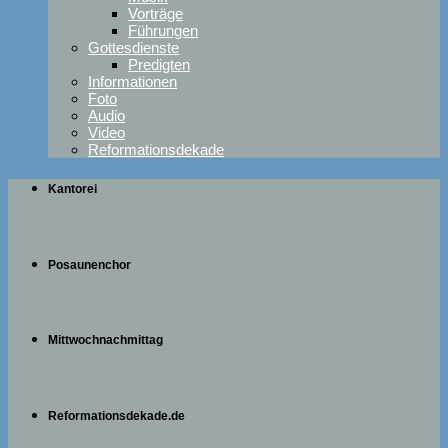
Vorträge
Führungen
Gottesdienste
Predigten
Informationen
Foto
Audio
Video
Reformationsdekade
Kantorei
Posaunenchor
Mittwochnachmittag
Reformationsdekade.de