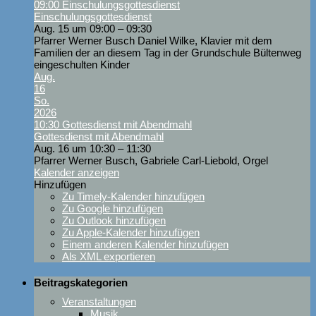
09:00
Einschulungsgottesdienst
Einschulungsgottesdienst
Aug. 15 um 09:00 – 09:30
Pfarrer Werner Busch Daniel Wilke, Klavier mit dem
Familien der an diesem Tag in der Grundschule Bültenweg
eingeschulten Kinder
Aug.
16
So.
2026
10:30
Gottesdienst mit Abendmahl
Gottesdienst mit Abendmahl
Aug. 16 um 10:30 – 11:30
Pfarrer Werner Busch, Gabriele Carl-Liebold, Orgel
Kalender anzeigen
Hinzufügen
Zu Timely-Kalender hinzufügen
Zu Google hinzufügen
Zu Outlook hinzufügen
Zu Apple-Kalender hinzufügen
Einem anderen Kalender hinzufügen
Als XML exportieren
Beitragskategorien
Veranstaltungen
Musik