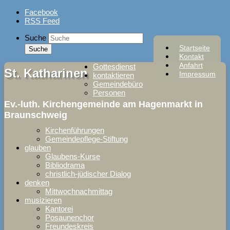
Skip
Facebook
to
RSS Feed
content
Suche
Startseite
Kontakt
Anfahrt
Gottesdienst
St. Katharinen
Impressum
kontaktieren
Gemeindebüro
Personen
Ev.-luth. Kirchengemeinde am Hagenmarkt in
Braunschweig
Kirchenführungen
Gemeindepflege-Stiftung
glauben
Glaubens-Kurse
Bibliodrama
christlich-jüdischer Dialog
denken
Mittwochnachmittag
musizieren
Kantorei
Posaunenchor
Freundeskreis